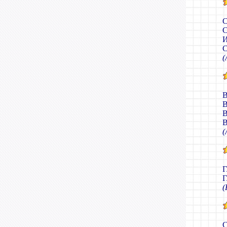
С
С
И
С
(
В
В
В
В
(
Г
Г
(
С