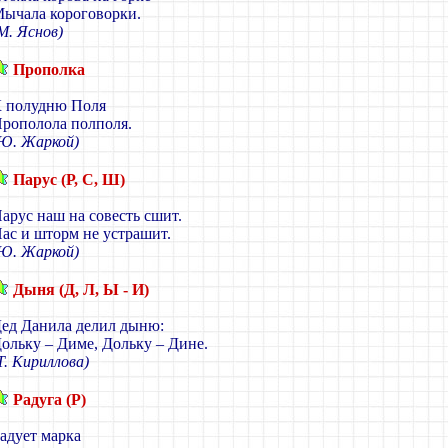
ычала короговорки.
М. Яснов)
Прополка
 полудню Поля
рополола полполя.
Ю. Жаркой)
Парус (Р, С, Ш)
арус наш на совесть сшит.
ас и шторм не устрашит.
Ю. Жаркой)
Дыня (Д, Л, Ы - И)
ед Данила делил дыню:
ольку – Диме, Дольку – Дине.
Т. Кириллова)
Радуга (Р)
адует марка