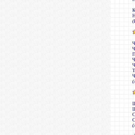
К
Н
(
Ч
Ч
П
Ч
Ч
Т
Ч
(
Ш
Ш
С
С
(