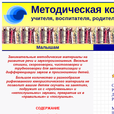
Методическая к
учителя, воспитателя, родите
Малышам
Занимательные методические материалы на
развитие речи и звукопроизношения. Веселые
стишки, скороговорки, чистоговорки и
трудноговорки для автоматизации и
дифференциации звуков в произношении детей.
Большое количество и разнообразие
рифмованного юмористического материала не
позволит вашим детям скучать на занятиях,
С
подружит их с «проблемными» и
Р
«непослушными» звуками, превратив их в
Д
«правильные» и «послушные».
Р
М
СОДЕРЖАНИЕ
Ш