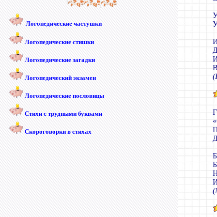
У
Логопедические частушки
У
И
Логопедические стишки
Д
И
Логопедические загадки
В
(
Логопедический экзамен
Логопедические пословицы
Г
Стихи с трудными буквами
«
П
Скороговорки в стихах
Д
Б
Б
Н
И
(