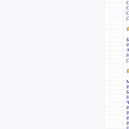
С
О
С
(
Б
И
А
Н
(
М
И
Б
Н
Ч
И
И
И
И
П