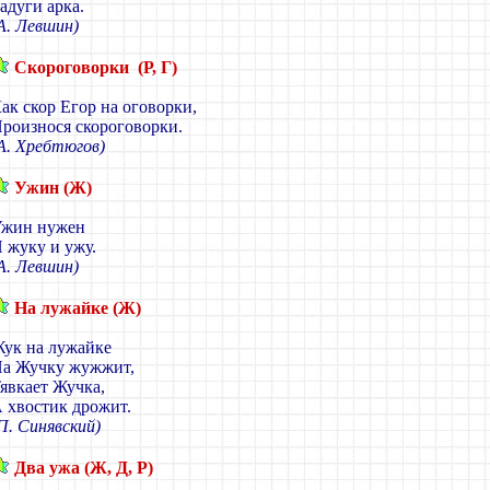
адуги арка.
А. Левшин)
Скороговорки (Р, Г)
ак скор Егор на оговорки,
роизнося скороговорки.
А. Хребтюгов)
Ужин (Ж)
жин нужен
 жуку и ужу.
А. Левшин)
На лужайке (Ж)
ук на лужайке
а Жучку жужжит,
явкает Жучка,
 хвостик дрожит.
П. Синявский)
Два ужа (Ж, Д, Р)