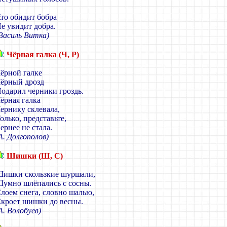
то обидит бобра –
е увидит добра.
Василь Витка)
Чёрная галка (Ч, Р)
ёрной галке
ёрный дрозд
одарил черники гроздь.
ёрная галка
ернику склевала,
олько, представьте,
ернее не стала.
А. Долгополов)
Шишки (Ш, С)
ишки скользкие шуршали,
умно шлёпались с сосны.
лоем снега, словно шалью,
кроет шишки до весны.
А. Волобуев)