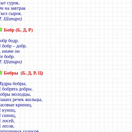
ыт сурок.
н на завтрак
ъел сырок.
Т. Шапиро)
Бобр (Б, Д, Р)
обр бодр.
 бобр – добр.
 иначе он
е бобр.
Т. Шапиро)
Бобры (Б, Д, Р, Ц)
удры бобры,
 бобрята добры.
обры молодцы,
аших речек жильцы,
асовые криниц,
 куниц,
 синиц,
 лосей,
 лесов,
етушиных голосов.