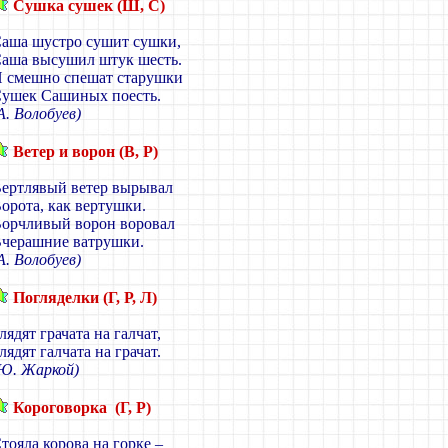
Сушка сушек (Ш, С)
аша шустро сушит сушки,
аша высушил штук шесть.
 смешно спешат старушки
ушек Сашиных поесть.
А. Волобуев)
Ветер и ворон (В, Р)
ертлявый ветер вырывал
орота, как вертушки.
орчливый ворон воровал
черашние ватрушки.
А. Волобуев)
Погляделки (Г, Р, Л)
лядят грачата на галчат,
лядят галчата на грачат.
Ю. Жаркой)
Короговорка (Г, Р)
тояла корова на горке –