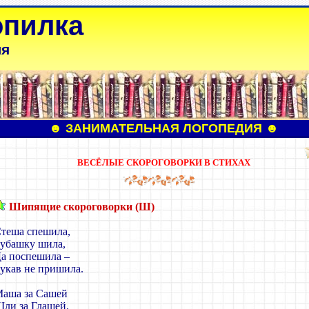
опилка
ля
☻
ЗАНИМАТЕЛЬНАЯ ЛОГОПЕДИЯ
☻
ВЕСЁЛЫЕ СКОРОГОВОРКИ В СТИХАХ
Шипящие скороговорки (Ш)
теша спешила,
убашку шила,
а поспешила
–
укав не пришила.
аша за Сашей
ли за Глашей.