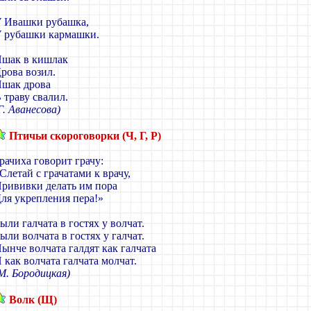
 Ивашки рубашка,
 рубашки кармашки.
шак в кишлак
рова возил.
шак дрова
 траву свалил.
Г. Аванесова)
Птичьи скороговорки (Ч, Г, Р)
рачиха говорит грачу:
Слетай с грачатами к врачу,
рививки делать им пора
ля укрепления пера!»
ыли галчата в гостях у волчат.
ыли волчата в гостях у галчат.
ынче волчата галдят как галчата
 как волчата галчата молчат.
М. Бородицкая)
Волк (Щ)