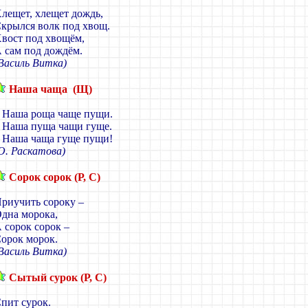
лещет, хлещет дождь,
крылся волк под хвощ.
вост под хвощём,
 сам под дождём.
Василь Витка)
Наша чаща (Щ)
 Наша роща чаще пущи.
 Наша пуща чащи гуще.
 Наша чаща гуще пущи!
О. Раскатова)
Сорок сорок (Р, С)
риучить сороку –
дна морока,
 сорок сорок –
орок морок.
Василь Витка)
Сытый сурок (Р, С)
пит сурок.