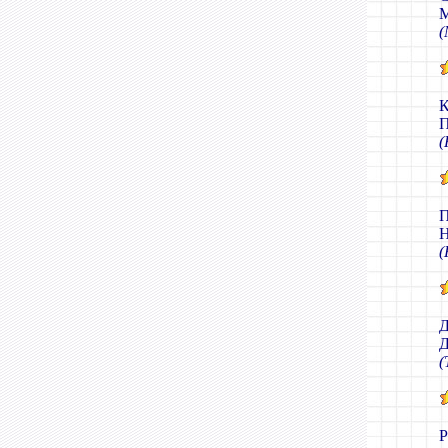
М
(
К
П
(
П
Н
(
Д
Д
(
Р