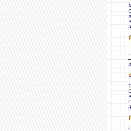
Х
С
Х
А
(
–
–
–
(
П
О
А
С
(
С