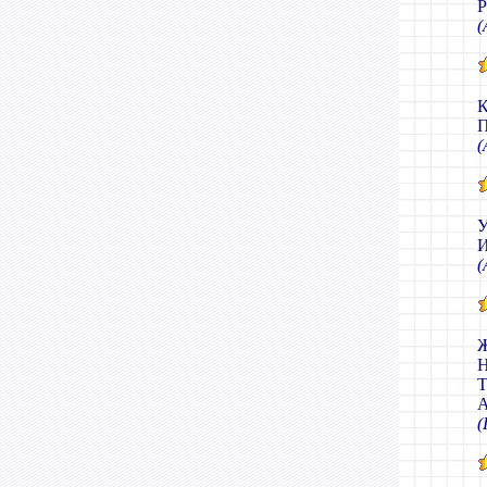
Р
(
К
П
(
У
И
(
Ж
Н
Т
А
(