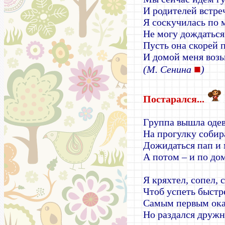
И родителей встре
Я соскучилась по 
Не могу дождаться
Пусть она скорей 
И домой меня возь
■
(М. Сенина
)
Постарался...
Группа вышла одев
На прогулку собир
Дожидаться пап и 
А потом – и по до
Я кряхтел, сопел, 
Чтоб успеть быстре
Самым первым оказ
Но раздался друж