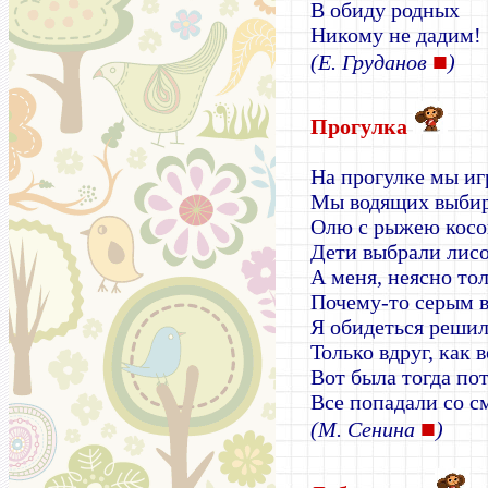
В обиду родных
Никому не дадим!
■
(Е. Груданов
)
Прогулка
На прогулке мы иг
Мы водящих выбир
Олю с рыжею кос
Дети выбрали лисо
А меня, неясно тол
Почему-то серым в
Я обидеться решил
Только вдруг, как 
Вот была тогда пот
Все попадали со с
■
(М. Сенина
)