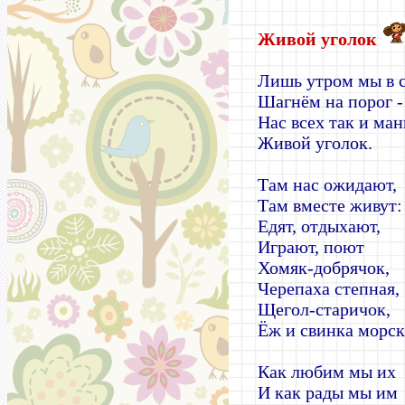
Живой уголок
Лишь утром мы в 
Шагнём на порог -
Нас всех так и ма
Живой уголок.
Там нас ожидают,
Там вместе живут:
Едят, отдыхают,
Играют, поют
Хомяк-добрячок,
Черепаха степная,
Щегол-старичок,
Ёж и свинка морск
Как любим мы их
И как рады мы им