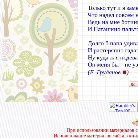
Только тут и я зам
Что надел совсем н
Ведь на мне ботин
И Наташино пальт
Долго б папа удив
И растерянно гада
Ну куда ж я подева
Он меня бы – не у
■
(Е. Груданов
)
При использовании материалов 
Использование материалов сайта в кн