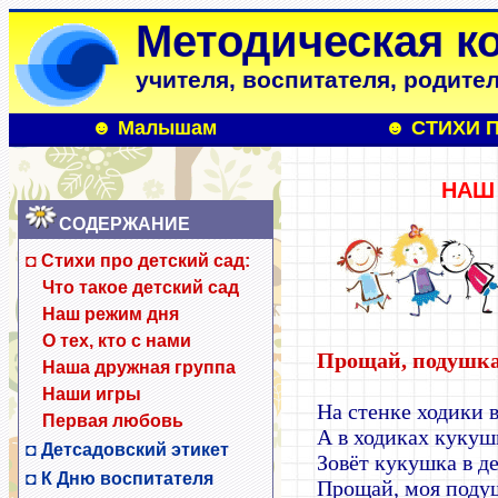
Методическая к
учителя, воспитателя, родите
☻
Малышам
☻
СТИХИ 
НАШ
СОДЕРЖАНИЕ
◘ Стихи про детский сад:
Что такое детский сад
Наш режим дня
О тех, кто с нами
Прощай, подушк
Наша дружная группа
Наши игры
На стенке ходики в
Первая любовь
А в ходиках кукуш
◘ Детсадовский этикет
Зовёт кукушка в де
◘
К Дню воспитателя
Прощай, моя поду