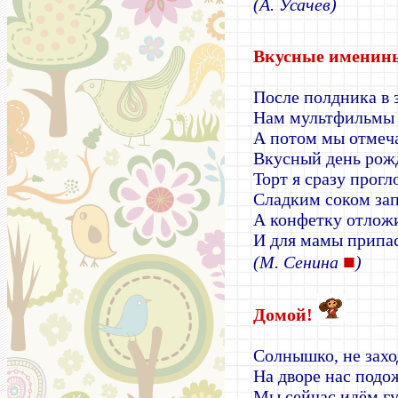
(А. Усачев)
Вкусные именин
После полдника в 
Нам мультфильмы 
А потом мы отмеч
Вкусный день рож
Торт я сразу прогл
Сладким соком зап
А конфетку отлож
И для мамы припас
■
(М. Сенина
)
Домой!
Солнышко, не захо
На дворе нас подо
Мы сейчас идём гу