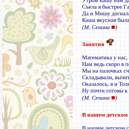
Утром кашу нам д
Съела я быстрее Г
Да и Мишу догнал
Каша вкусная была
■
(М. Сенина
)
Занятия
Математика у нас,
Нам ведь скоро в п
Мы на палочках сч
Складывали, вычит
Оказалось, я и Тол
Ну почти готовы к
■
(М. Сенина
)
В нашем детском
В нашем детском с