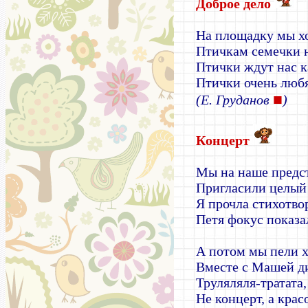
Доброе дело
На площадку мы х
Птичкам семечки н
Птички ждут нас к
Птички очень любя
■
(Е. Груданов
)
Концерт
Мы на наше предс
Пригласили целый 
Я прочла стихотво
Петя фокус показа
А потом мы пели 
Вместе с Машей д
Труляляля-тратата,
Не концерт, а крас