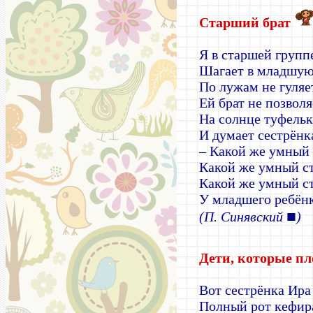
Старший брат
Я в старшей группе
Шагает в младшую 
По лужам не гуляе
Ей брат не позволя
На солнце туфельк
И думает сестрёнк
– Какой же умный 
Какой же умный с
Какой же умный с
У младшего ребён
■
(П. Синявский
)
Дети, которые пл
Вот сестрёнка Ир
Полный рот кефир