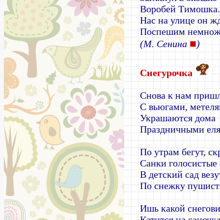
Воробей Тимошка
Нас на улице он жд
Поспешим немнож
■
(М. Сенина
)
Снегурочка
Снова к нам приш
С вьюгами, метеля
Украшаются дома
Праздничными еля
По утрам бегут, ск
Санки голосистые 
В детский сад везу
По снежку пушист
Ишь какой снегов
Катится на саночка