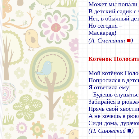
Может мы попали 
В детский садик с
Нет, в обычный дет
Но сегодня –
Маскарад!
■
(А. Сметанин
)
Котёнок Полосат
Мой котёнок Поло
Попросился в детс
Я ответила ему:
– Будешь слушаться
Забирайся в рюкза
Прячь свой хвости
А не хочешь в рюк
Сиди дома, дурачо
■
(П. Синявский
)