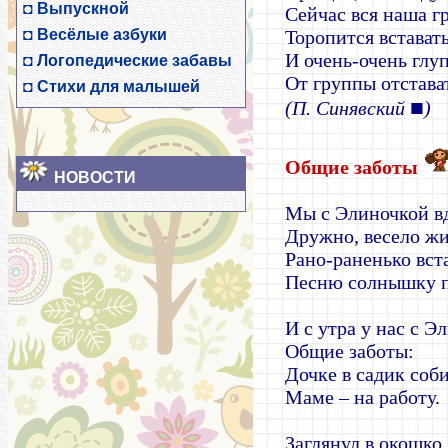
◘
Выпускной
Сейчас вся наша г
◘
Весёлые азбуки
Торопится встават
И очень-очень глу
◘
Логопедические забавы
От группы отстава
◘
Стихи для малышей
■
(П. Синявский
)
Общие заботы
НОВОСТИ
Мы с Элиночкой в
Дружно, весело жи
Рано-раненько вст
Песню солнышку 
И с утра у нас с Э
Общие заботы:
Дочке в садик соби
Маме – на работу.
Заглянул в окошко