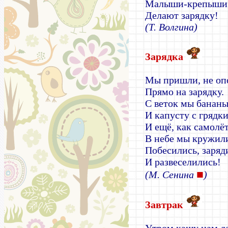
Малыши-крепыши
Делают зарядку!
(Т. Волгина)
Зарядка
Мы пришли, не оп
Прямо на зарядку.
С веток мы бананы
И капусту с грядки
И ещё, как самолё
В небе мы кружил
Побесились, заряд
И развеселились!
■
(М. Сенина
)
Завтрак