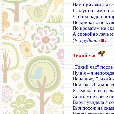
Нам приходится вс
Шалунишкам объя
Что им надо поста
Не кричать, не кув
По кроватям не ска
А спокойно лечь и 
■
(Е. Груданов
)
Тихий час
"Тихий час" после 
Ну а я – я непоседа
Ненавижу "тихий ч
Поиграть бы мне се
Я лежала и вертела
Спать мне вовсе не
Вдруг увидела я со
Был похож на сказ
Куклы хоровод води