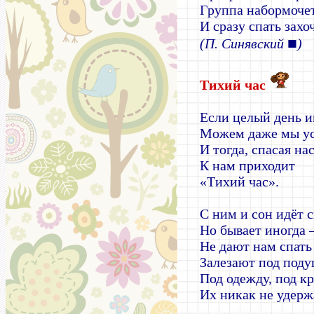
Группа набормочет
И сразу спать захо
■
(П. Синявский
)
Тихий час
Если целый день и
Можем даже мы ус
И тогда, спасая на
К нам приходит
«Тихий час».
С ним и сон идёт с
Но бывает иногда 
Не дают нам спать
Залезают под поду
Под одежду, под кр
Их никак не удерж