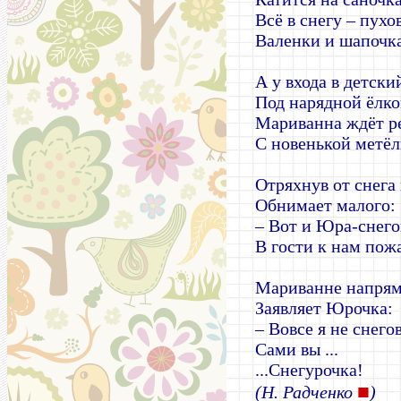
Всё в снегу – пухо
Валенки и шапочка
А у входа в детски
Под нарядной ёлк
Мариванна ждёт р
С новенькой метёл
Отряхнув от снега 
Обнимает малого:
– Вот и Юра-снег
В гости к нам пож
Мариванне напря
Заявляет Юрочка:
– Вовсе я не снего
Сами вы ...
...Снегурочка!
■
(Н. Радченко
)