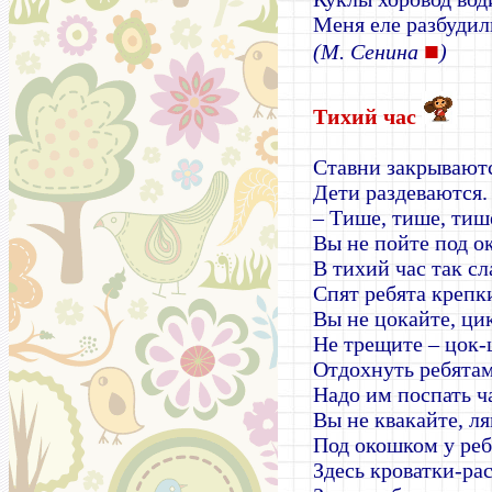
Меня еле разбудил
■
(М. Сенина
)
Тихий час
Ставни закрывают
Дети раздеваются.
– Тише, тише, тиш
Вы не пойте под о
В тихий час так сл
Спят ребята крепк
Вы не цокайте, ци
Не трещите – цок-
Отдохнуть ребятам
Надо им поспать ч
Вы не квакайте, л
Под окошком у реб
Здесь кроватки-ра