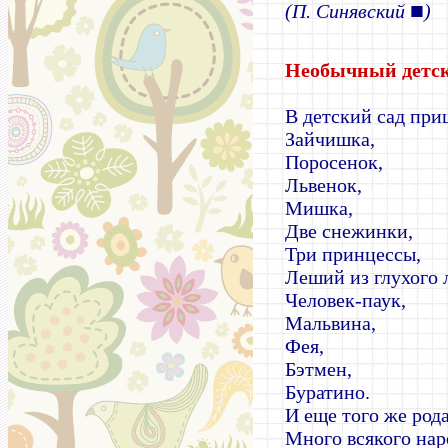
■
(П. Синявский
)
Необычный детск
В детский сад при
Зайчишка,
Поросенок,
Львенок,
Мишка,
Две снежинки,
Три принцессы,
Леший из глухого 
Человек-паук,
Мальвина,
Фея,
Бэтмен,
Буратино.
И еще того же род
Много всякого нар