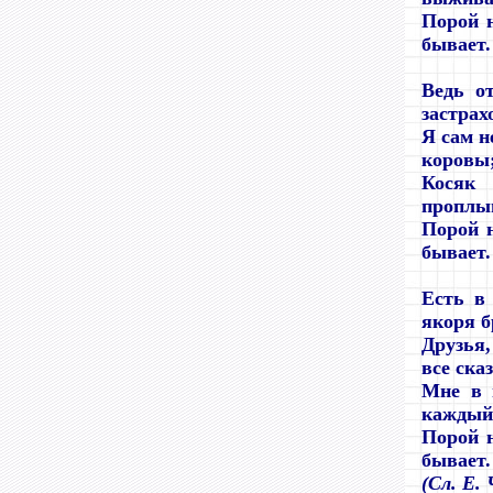
Порой н
бывает. 
Ведь о
застрах
Я сам н
коровы
Косяк
проплыв
Порой н
бывает. 
Есть в
якоря б
Друзья,
все сказ
Мне в 
каждый 
Порой н
бывает. 
(
Сл. Е. 