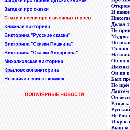
Загадки про героев детских книжек
Откров
Загадки про сказки
И наивн
Никогда
Стихи и песни про сказочных героев
Делал т
Книжная викторина
Не приш
Викторина "Русские сказки"
Мудрос
Но вол
Викторина "Сказки Пушкина"
Только 
Викторина "Сказки Андерсена"
На конь
Он полс
Михалковская викторина
Именит
Крыловская викторина
Он ни в
Был пр
Незнайкин список книжек
Но щей
Лаптем 
ПОПУЛЯРНЫЕ
НОВОСТИ
Он бес
Разыска
Русский
Не боял
И краса
Вышла з