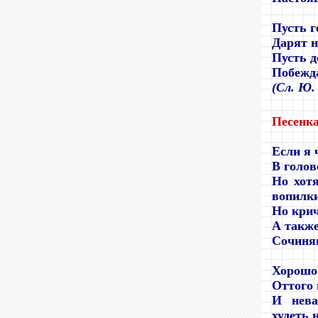
Пусть г
Дарят н
Пусть д
Побежда
(Сл. Ю.
Песенк
Если я 
В голове
Но хот
вопилки
Но крич
А также
Сочиняю
Хорошо 
Оттого 
И нева
худеть н