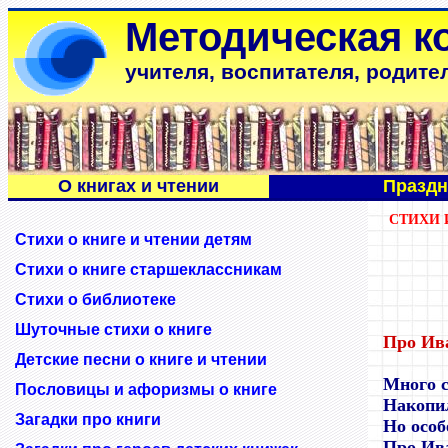
Методическая к
учителя, воспитателя, родите
О книгах и чтении
Праздн
СТИХИ 
Стихи о книге и чтении детям
Стихи о книге старшеклассникам
Стихи о библиотеке
Шуточные стихи о книге
Про Ив
Детские песни о книге и чтении
Много с
Пословицы и афоризмы о книге
Накопил
Загадки про книги
Но особ
Про Ива