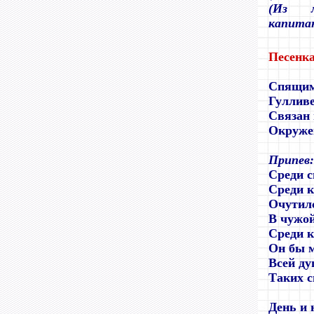
(
И
з м
капитан
Песенка
Спящим
Гулливе
Связан 
Окружен
Припев:
Среди с
Среди 
Очутил
В чужой
Среди 
Он бы м
Всей д
Таких с
День и 