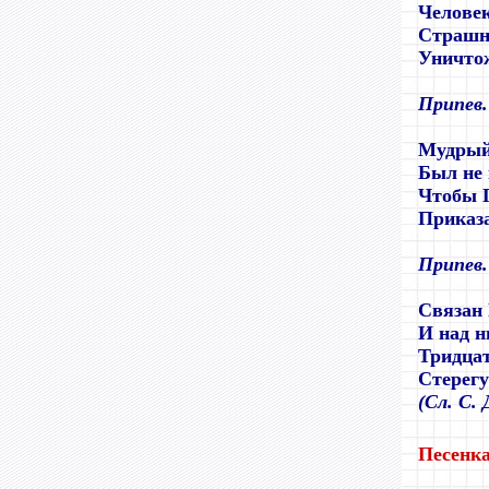
Человек
Страшн
Уничтож
Припев.
Мудрый
Был не 
Чтобы Г
Приказа
Припев.
Связан 
И над н
Тридцат
Стерегу
(
Сл. С. 
Песенк