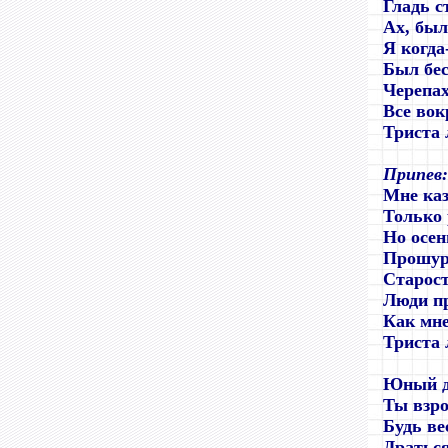
Гладь с
Ах, был
Я когда
Был бе
Черепах
Все вок
Триста 
Припев:
Мне каз
Только 
Но осен
Прошур
Старост
Люди пр
Как мне
Триста 
Юный др
Ты взро
Будь ве
Драться