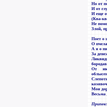
Но от п
И от гл
И еще о
(Ква-кв
Не помо
Злой, п
Поет о 
О пчела
А я о п
За дене
Ликви
бородав
От ик
облысе
Слепот
коэявоч
Мои дор
Весьма 
Припев: