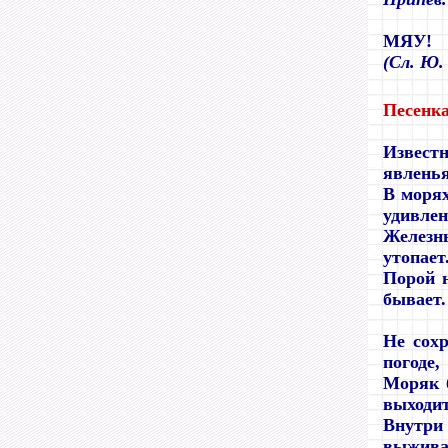
МЯУ!
(
Сл. Ю.
Песенк
Известн
явленья
В морях
удивлен
Железны
утопает.
Порой н
бывает. 
Не сох
погоде,
Моряк 
выходит
Внутри 
выживае