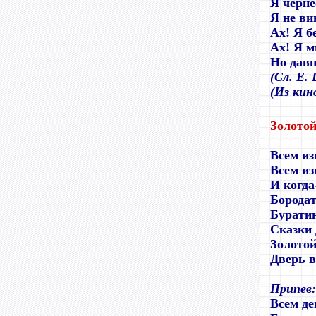
Я черне
Я не ви
Ах! Я б
Ах! Я м
Но давн
(Сл. Е.
(Из кин
Золото
Всем из
Всем из
И когда
Бородат
Буратин
Сказки 
Золотой
Дверь в
Припев:
Всем д