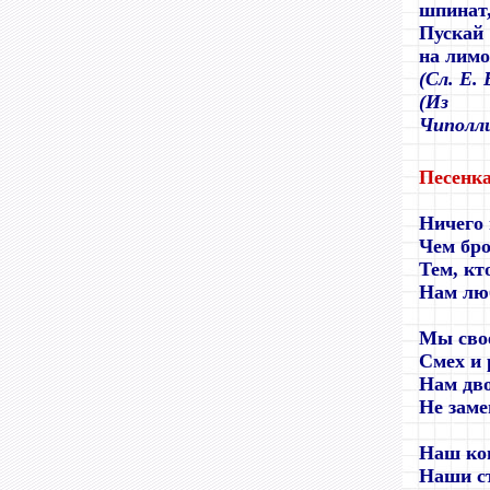
шпинат
Пускай
на лимо
(
Сл. Е.
(
Из
ки
Чиполл
Песенка
Ничего 
Чем бро
Тем, кт
Нам люб
Мы свое
Смех и 
Нам дв
Не заме
Наш ков
Наши ст