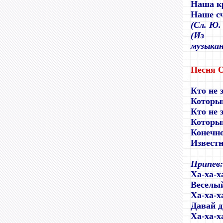
Наша кр
Наше сч
(
Сл. Ю.
(
И
з м
музыка
Песня 
Кто не 
Который
Кто не 
Который
Конечно
Известн
Припев:
Ха-ха-х
Веселы
Ха-ха-х
Давай д
Ха-ха-х