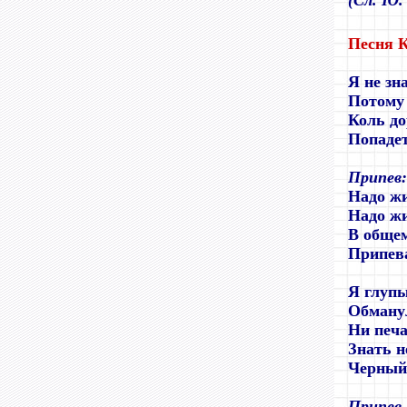
(
Сл. Ю.
Песня 
Я не зн
Потому 
Коль до
Попадет
Припев:
Надо ж
Надо ж
В общем
Припева
Я глуп
Обманул
Ни печа
Знать н
Черный
Припев.