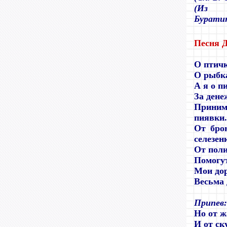
(Из т
Бурати
Песня 
О птичк
О рыбка
А я о п
За дене
Прини
пиявки.
От брон
селезен
От поли
Помогут
Мои дор
Весьма 
Припев:
Но от ж
И от ск