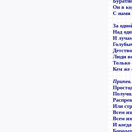
Буратин
Он в к
С нами 
За одно
Над од
И луча
Голубы
Детство
Люди вс
Только 
Кем же
Припев
.
Просто
Получил
Распре
Или ст
Всем из
Всем из
И когда
Бородат