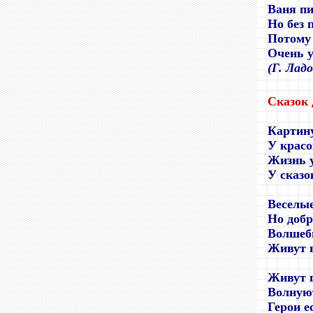
Ваня п
Но без 
Потому 
Очень 
(Г. Лад
Сказок
Картин
У красо
Жизнь 
У сказо
Веселые
Но добр
Волшеб
Живут в
Живут г
Волнуют
Герои е