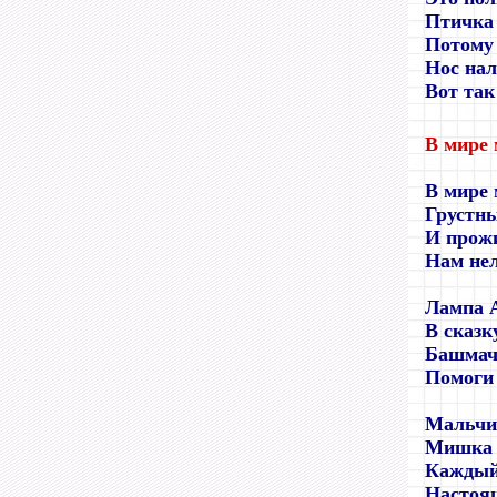
Птичка 
Потому 
Нос нал
Вот так
В мире 
В мире 
Грустн
И прожи
Нам нел
Лампа 
В сказк
Башмач
Помоги 
Мальчи
Мишка 
Каждый 
Настоящ