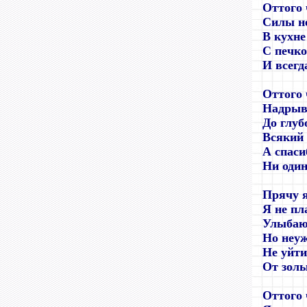
Оттого 
Силы не
В кухне
С печко
И всегд
Оттого 
Надрыв
До глуб
Всякий 
А спаси
Ни один
Прячу я
Я не пл
Улыбаю
Но неуж
Не уйти
От золы
Оттого 