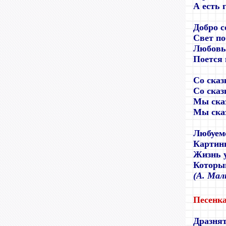
А есть 
Добро с
Свет по
Любовь 
Поется 
Со сказ
Со сказ
Мы ска
Мы сказ
Любуем
Картинн
Жизнь 
Которым
(А. Мал
Песенк
Дразнят