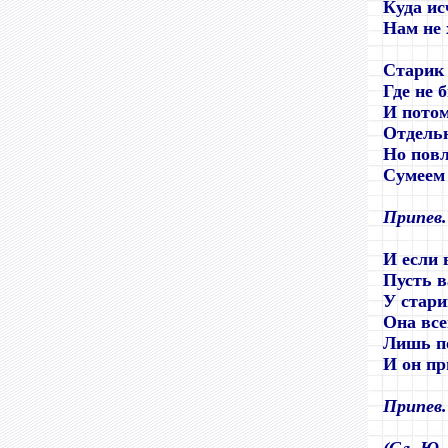
Куда ис
Нам не 
Старик 
Где не 
И потом
Отдельн
Но повл
Сумеем
Припев.
И если 
Пусть в
У стари
Она все
Лишь по
И он пр
Припев.