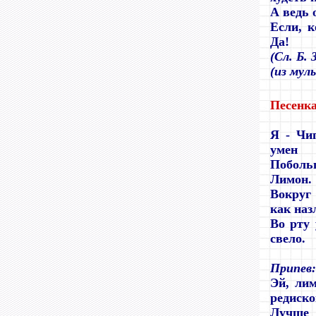
А ведь 
Если, к
Да!
(
Сл. Б. 
(из мул
Песенк
Я - Чи
умен
Поболь
Лимон.
Вокруг
как наз
Во рту 
свело.
Припев:
Эй, лим
редиск
Лучше