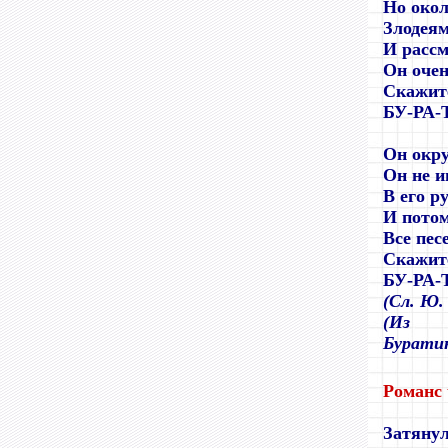
Но окол
Злодеям
И рассм
Он очен
Скажите
БУ-РА-
Он окр
Он не и
В его р
И потом
Все пес
Скажите
БУ-РА-
(Сл. Ю.
(Из т
Бурати
Романс
Затянул