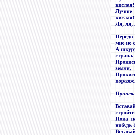
кислая!
Лучше
кислая!
Ля, ля, 
Передо 
мне не 
А шкуру
страна.
Прокисн
земли,
Проки
поразве
Припев.
Встав
стройте
Пока н
нибудь 
Встава