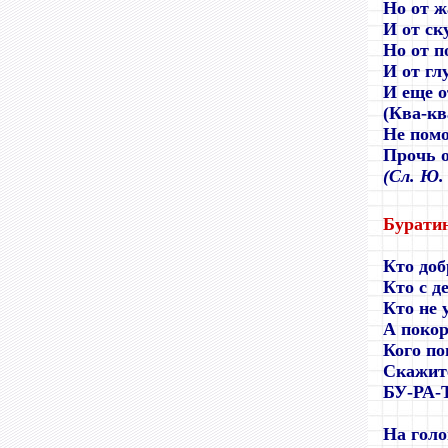
Но от ж
И от ск
Но от п
И от гл
И еще о
(Ква-кв
Не помо
Прочь о
(Сл. Ю.
Бурати
Кто доб
Кто с д
Кто не 
А покор
Кого по
Скажите
БУ-РА-
На голо