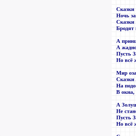
Сказки 
Ночь за
Сказки 
Бродят 
А принц
А жадно
Пусть З
Но всё 
Мир оза
Сказки 
На подо
В окна,
А Золу
Не стан
Пусть З
Но всё 