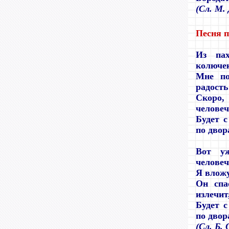
(
Сл. М.
Песня 
Из пах
колюче
Мне по
радость
Скоро
человеч
Будет 
по двор
Вот у
человеч
Я вложу
Он спа
излечит
Будет 
по двор
(Сл. Б.